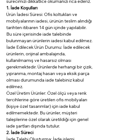
sürecimizi dikkatlice okumanızı rica ederiz.
1. İade Koşulları
Ürün İadesi Süresi: Ofis koltukları ve 
mobilyalarının iadesi, ürünün teslim alındığı 
tarihten itibaren 14 gün içinde yapılabilir. 
Bu süre içerisinde iade talebinde 
bulunmayan ürünlerin iadesi kabul edilmez.
İade Edilecek Ürün Durumu: İade edilecek 
ürünlerin, orijinal ambalajında, 
kullanılmamış ve hasarsız olması 
gerekmektedir. Ürünlerde herhangi bir çizik, 
yıpranma, montaj hasarı veya eksik parça 
olması durumunda iade talebiniz kabul 
edilmez.
Özel Üretim Ürünler: Özel ölçü veya renk 
tercihlerine göre üretilen ofis mobilyaları 
(kişiye özel tasarımlar) için iade kabul 
edilmemektedir. Bu ürünler, müşteri 
taleplerine özel olarak üretildiği için genel 
iade şartları dışında tutulur.
2. İade Süreci
İade Talebi Oluşturma: İade işlemi 