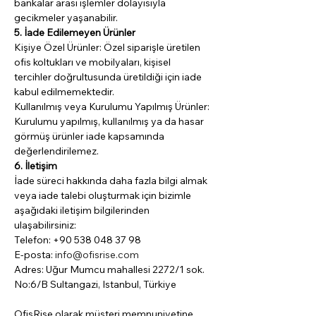
bankalar arası işlemler dolayısıyla 
gecikmeler yaşanabilir.
5. İade Edilemeyen Ürünler
Kişiye Özel Ürünler: Özel siparişle üretilen 
ofis koltukları ve mobilyaları, kişisel 
tercihler doğrultusunda üretildiği için iade 
kabul edilmemektedir.
Kullanılmış veya Kurulumu Yapılmış Ürünler: 
Kurulumu yapılmış, kullanılmış ya da hasar 
görmüş ürünler iade kapsamında 
değerlendirilemez.
6. İletişim
İade süreci hakkında daha fazla bilgi almak 
veya iade talebi oluşturmak için bizimle 
aşağıdaki iletişim bilgilerinden 
ulaşabilirsiniz:
Telefon: +90 538 048 37 98
E-posta: 
info@ofisrise.com
Adres: Uğur Mumcu mahallesi 2272/1 sok. 
No:6/B Sultangazi, Istanbul, Türkiye
OfisRise olarak müşteri memnuniyetine 