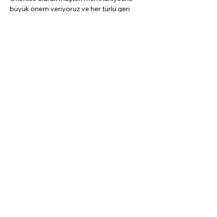
büyük önem veriyoruz ve her türlü geri 
bildiriminiz için hizmetinizdeyiz.
KATEGORİLER
/ MAĞAZA
Arc7.0™ Serisi
Quasar™ 7 Serisi
Dragon Serisi
Premium Serisi
Professional Serisi
Ekipmanlar
Yedek Parçalar
Diğer
MÜŞTERİ
HİZMETLERİ