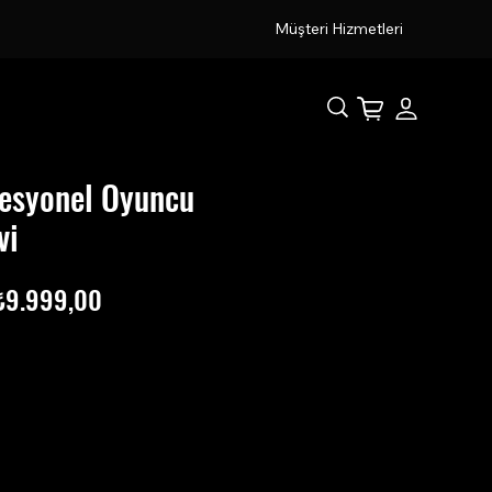
Müşteri Hizmetleri
fesyonel Oyuncu
vi
ormal
İndirimli
₺9.999,00
iyat
Fiyat