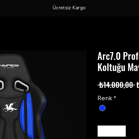
Ücretsiz Kargo
Arc7.0 Pro
Koltuğu Ma
N
 ₺14.000,00 
F
Renk
*
Adet
*